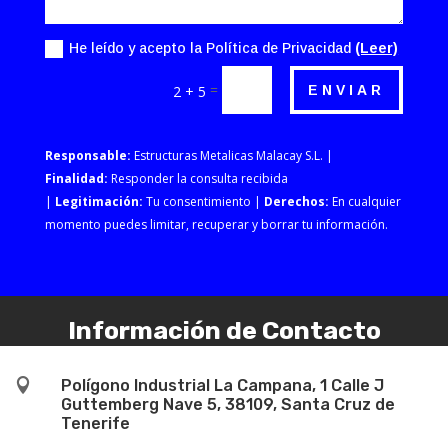
He leído y acepto la Política de Privacidad
(Leer)
=
ENVIAR
2 + 5
Responsable:
Estructuras Metalicas Malacay S.L. |
Finalidad:
Responder la consulta recibida
|
Legitimación:
Tu consentimiento |
Derechos:
En cualquier
momento puedes limitar, recuperar y borrar tu información.
Información de Contacto

Polígono Industrial La Campana, 1 Calle J
Guttemberg Nave 5, 38109, Santa Cruz de
Tenerife