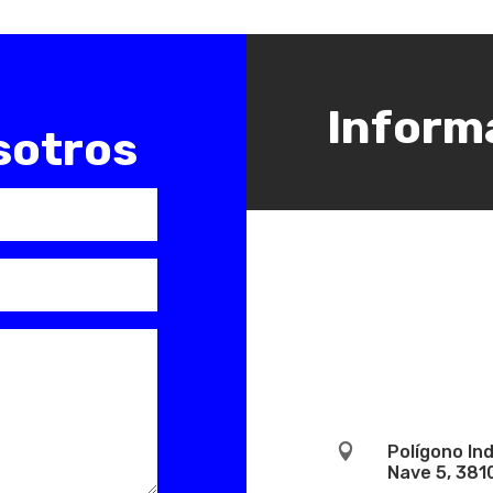
Inform
sotros

Polígono In
Nave 5, 381