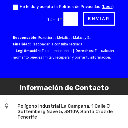
He leído y acepto la Política de Privacidad
(Leer)
=
ENVIAR
12 + 4
Responsable:
Estructuras Metalicas Malacay S.L. |
Finalidad:
Responder la consulta recibida
|
Legitimación:
Tu consentimiento |
Derechos:
En cualquier
momento puedes limitar, recuperar y borrar tu información.
Información de Contacto

Polígono Industrial La Campana, 1 Calle J
Guttemberg Nave 5, 38109, Santa Cruz de
Tenerife