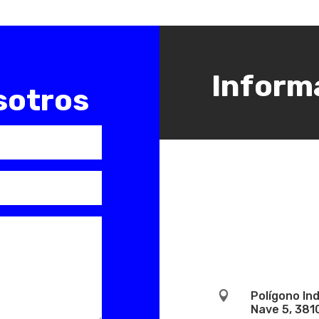
Inform
sotros

Polígono In
Nave 5, 381